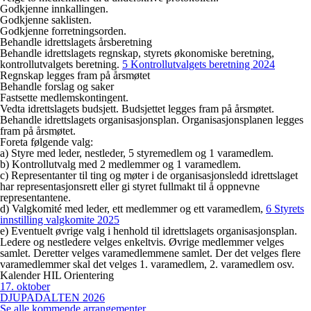
Godkjenne innkallingen.
Godkjenne saklisten.
Godkjenne forretningsorden.
Behandle idrettslagets årsberetning
Behandle idrettslagets regnskap, styrets økonomiske beretning,
kontrollutvalgets beretning.
5 Kontrollutvalgets beretning 2024
Regnskap legges fram på årsmøtet
Behandle forslag og saker
Fastsette medlemskontingent.
Vedta idrettslagets budsjett.
Budsjettet legges fram på årsmøtet.
Behandle idrettslagets organisasjonsplan.
O
rganisasjonsplanen legges
fram på årsmøtet.
Foreta følgende valg:
a) Styre med leder, nestleder, 5 styremedlem og 1 varamedlem.
b) Kontrollutvalg med 2 medlemmer og 1 varamedlem.
c) Representanter til ting og møter i de organisasjonsledd idrettslaget
har representasjonsrett eller gi styret fullmakt til å oppnevne
representantene.
d) Valgkomité med leder, ett medlemmer og ett varamedlem,
6 Styrets
innstilling valgkomite 2025
e) Eventuelt øvrige valg i henhold til idrettslagets organisasjonsplan.
Ledere og nestledere velges enkeltvis. Øvrige medlemmer velges
samlet. Deretter velges varamedlemmene samlet. Der det velges flere
varamedlemmer skal det velges 1. varamedlem, 2. varamedlem osv.
Kalender HIL Orientering
17
.
oktober
DJUPADALTEN 2026
Se alle kommende arrangementer