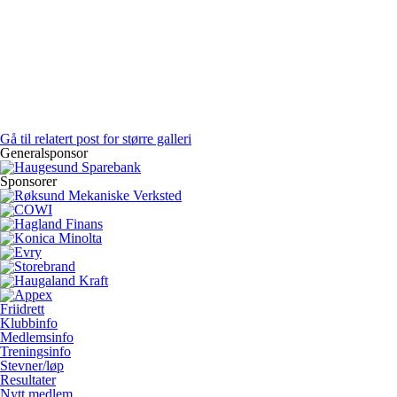
Gå til relatert post for større galleri
Generalsponsor
Sponsorer
Friidrett
Klubbinfo
Medlemsinfo
Treningsinfo
Stevner/løp
Resultater
Nytt medlem