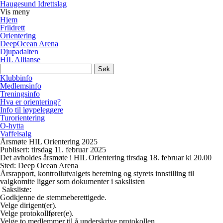
Haugesund Idrettslag
Vis
meny
Hjem
Friidrett
Orientering
DeepOcean Arena
Djupadalten
HIL Allianse
Søk
etter:
Klubbinfo
Medlemsinfo
Treningsinfo
Hva er orientering?
Info til løypeleggere
Turorientering
O-hytta
Vaffelsalg
Årsmøte HIL Orientering 2025
Publisert: tirsdag 11. februar 2025
Det avholdes årsmøte i HIL Orientering tirsdag 18. februar kl 20.00
Sted: Deep Ocean Arena
Årsrapport, kontrollutvalgets beretning og styrets innstilling til
valgkomite ligger som dokumenter i sakslisten
Saksliste:
Godkjenne de stemmeberettigede.
Velge dirigent(er).
Velge protokollfører(e).
Velge to medlemmer til å underskrive protokollen.