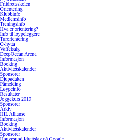
Friidrettsskolen
Orientering
Klubbinfo
Medlemsinfo
Treningsinfo
Hva er orientering?
Info til løypeleggere
Turorientering
O-hytta
Vaffelsalg
DeepOcean Arena
Informasjon
Booking
Aktivitetskalender
Sponsorer
Djupadalten
Påmelding
Løypeinfo
Resultater
Joggekurs 2019
Sponsorer
Arkiv
HIL Allianse
Informasjon
Booking
Aktivitetskalender
Sponsorer
Haugesund Idrettslag på Google+