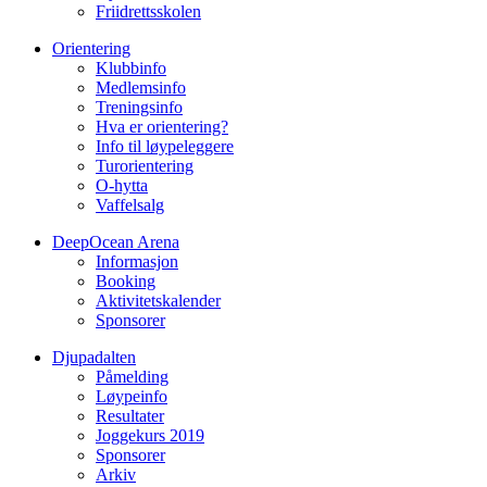
Friidrettsskolen
Orientering
Klubbinfo
Medlemsinfo
Treningsinfo
Hva er orientering?
Info til løypeleggere
Turorientering
O-hytta
Vaffelsalg
DeepOcean Arena
Informasjon
Booking
Aktivitetskalender
Sponsorer
Djupadalten
Påmelding
Løypeinfo
Resultater
Joggekurs 2019
Sponsorer
Arkiv