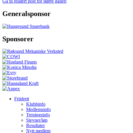
Gå til relatert post for større galleri
Generalsponsor
Sponsorer
Friidrett
Klubbinfo
Medlemsinfo
Treningsinfo
Stevner/løp
Resultater
Nytt medlem