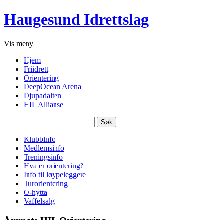
Haugesund Idrettslag
Vis
meny
Hjem
Friidrett
Orientering
DeepOcean Arena
Djupadalten
HIL Allianse
Søk
etter:
Klubbinfo
Medlemsinfo
Treningsinfo
Hva er orientering?
Info til løypeleggere
Turorientering
O-hytta
Vaffelsalg