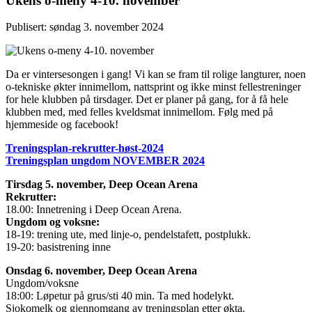
Ukens o-meny 4-10. november
Publisert: søndag 3. november 2024
Da er vintersesongen i gang! Vi kan se fram til rolige langturer, noen
o-tekniske økter innimellom, nattsprint og ikke minst fellestreninger
for hele klubben på tirsdager. Det er planer på gang, for å få hele
klubben med, med felles kveldsmat innimellom. Følg med på
hjemmeside og facebook!
Treningsplan-rekrutter-høst-2024
Treningsplan ungdom NOVEMBER 2024
Tirsdag 5. november, Deep Ocean Arena
Rekrutter:
18.00: Innetrening i Deep Ocean Arena.
Ungdom og voksne:
18-19: trening ute, med linje-o, pendelstafett, postplukk.
19-20: basistrening inne
Onsdag 6. november,
Deep Ocean Arena
Ungdom/voksne
18:00: Løpetur på grus/sti 40 min. Ta med hodelykt.
Sjokomelk og gjennomgang av treningsplan etter økta.