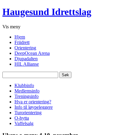
Haugesund Idrettslag
Vis
meny
Hjem
Friidrett
Orientering
DeepOcean Arena
Djupadalten
HIL Allianse
Søk
etter:
Klubbinfo
Medlemsinfo
Treningsinfo
Hva er orientering?
Info til løypeleggere
Turorientering
O-hytta
Vaffelsalg