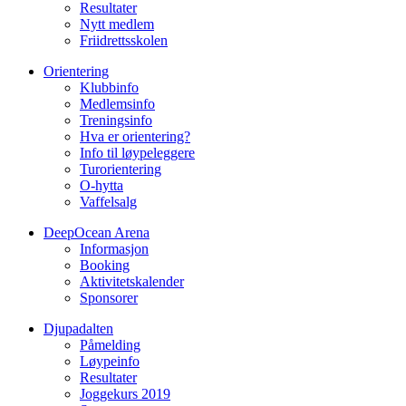
Resultater
Nytt medlem
Friidrettsskolen
Orientering
Klubbinfo
Medlemsinfo
Treningsinfo
Hva er orientering?
Info til løypeleggere
Turorientering
O-hytta
Vaffelsalg
DeepOcean Arena
Informasjon
Booking
Aktivitetskalender
Sponsorer
Djupadalten
Påmelding
Løypeinfo
Resultater
Joggekurs 2019