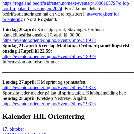
https://rogaland.bedriftsidretten.no/next/events/p/1000105797/o-lop-
nord-rogaland—sesongen-2024
. For å kunne delta i
bedriftsorienteringen må en være registrert i
utøverregister for
orientering
i Nord-Rogaland.
Lørdag 20.april:
Kretsløp sprint, Stavanger. Ordinær
påmeldingsfrist onsdag 17. april kl. 08.00:
https://eventor.orientering.no/Events/Show/18918
Søndag 21. april: Kretsløp Madlatua. Ordinær påmeldingsfrist
onsdag 17.april kl 22.59:
https://eventor.orientering.no/Events/Show/18919
Informasjon om reise kommer.
———————————————————————————
Lørdag 27.april:
KM sprint og sprintstafett:
https://eventor.orientering.no/Events/Show/19313
Sportslig leder melder på lag til sprintstafett. Klubbpåmelding her:
Søndag 28.april
: Kretsløp Nedrebø, Ålgård:
https://eventor.orientering.no/Events/Show/19315
Kalender HIL Orientering
17
.
oktober