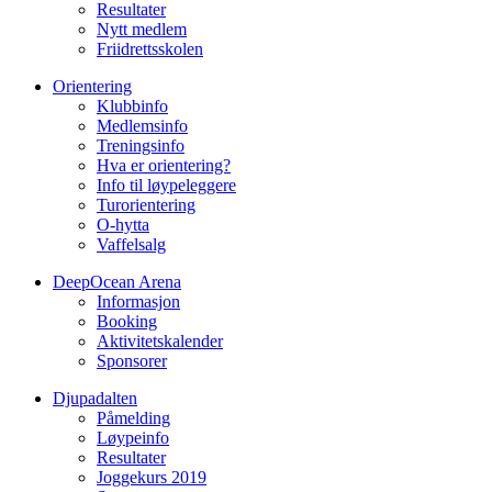
Resultater
Nytt medlem
Friidrettsskolen
Orientering
Klubbinfo
Medlemsinfo
Treningsinfo
Hva er orientering?
Info til løypeleggere
Turorientering
O-hytta
Vaffelsalg
DeepOcean Arena
Informasjon
Booking
Aktivitetskalender
Sponsorer
Djupadalten
Påmelding
Løypeinfo
Resultater
Joggekurs 2019