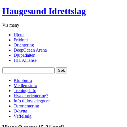
Haugesund Idrettslag
Vis
meny
Hjem
Friidrett
Orientering
DeepOcean Arena
Djupadalten
HIL Allianse
Søk
etter:
Klubbinfo
Medlemsinfo
Treningsinfo
Hva er orientering?
Info til løypeleggere
Turorientering
O-hytta
Vaffelsalg