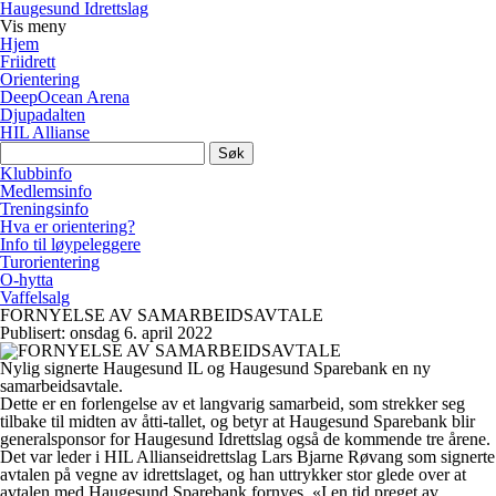
Haugesund Idrettslag
Vis
meny
Hjem
Friidrett
Orientering
DeepOcean Arena
Djupadalten
HIL Allianse
Søk
etter:
Klubbinfo
Medlemsinfo
Treningsinfo
Hva er orientering?
Info til løypeleggere
Turorientering
O-hytta
Vaffelsalg
FORNYELSE AV SAMARBEIDSAVTALE
Publisert: onsdag 6. april 2022
Nylig signerte Haugesund IL og Haugesund Sparebank en ny
samarbeidsavtale.
Dette er en forlengelse av et langvarig samarbeid, som strekker seg
tilbake til midten av åtti-tallet, og betyr at Haugesund Sparebank blir
generalsponsor for Haugesund Idrettslag også de kommende tre årene.
Det var leder i HIL Allianseidrettslag Lars Bjarne Røvang som signerte
avtalen på vegne av idrettslaget, og han uttrykker stor glede over at
avtalen med Haugesund Sparebank fornyes. «I en tid preget av