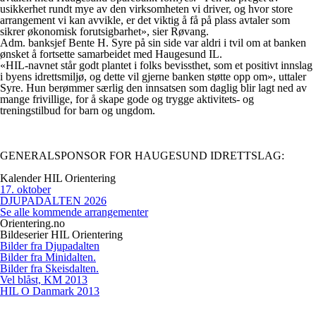
usikkerhet rundt mye av den virksomheten vi driver, og hvor store
arrangement vi kan avvikle, er det viktig å få på plass avtaler som
sikrer økonomisk forutsigbarhet», sier Røvang.
Adm. banksjef Bente H. Syre på sin side var aldri i tvil om at banken
ønsket å fortsette samarbeidet med Haugesund IL.
«HIL-navnet står godt plantet i folks bevissthet, som et positivt innslag
i byens idrettsmiljø, og dette vil gjerne banken støtte opp om», uttaler
Syre. Hun berømmer særlig den innsatsen som daglig blir lagt ned av
mange frivillige, for å skape gode og trygge aktivitets- og
treningstilbud for barn og ungdom.
GENERALSPONSOR FOR HAUGESUND IDRETTSLAG:
Kalender HIL Orientering
17
.
oktober
DJUPADALTEN 2026
Se alle kommende arrangementer
Orientering.no
Bildeserier HIL Orientering
Bilder fra Djupadalten
Bilder fra Minidalten.
Bilder fra Skeisdalten.
Vel blåst, KM 2013
HIL O Danmark 2013