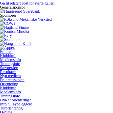
Gå til relatert post for større galleri
Generalsponsor
Sponsorer
Friidrett
Klubbinfo
Medlemsinfo
Treningsinfo
Stevner/løp
Resultater
Nytt medlem
Friidrettsskolen
Orientering
Klubbinfo
Medlemsinfo
Treningsinfo
Hva er orientering?
Info til løypeleggere
Turorientering
O-hytta