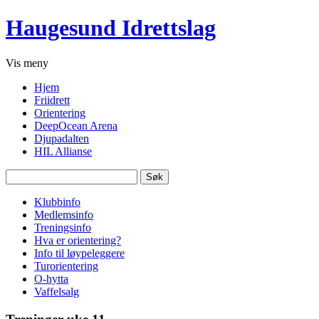
Haugesund Idrettslag
Vis
meny
Hjem
Friidrett
Orientering
DeepOcean Arena
Djupadalten
HIL Allianse
Søk
etter:
Klubbinfo
Medlemsinfo
Treningsinfo
Hva er orientering?
Info til løypeleggere
Turorientering
O-hytta
Vaffelsalg