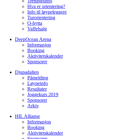
Treningsinfo
Hva er orientering?
Info til løypeleggere
Turorientering
O-hytta
Vaffelsalg
DeepOcean Arena
Informasjon
Booking
Aktivitetskalender
Sponsorer
Djupadalten
Påmelding
Løypeinfo
Resultater
Joggekurs 2019
Sponsorer
Arkiv
HIL Allianse
Informasjon
Booking
Aktivitetskalender
Sponsorer