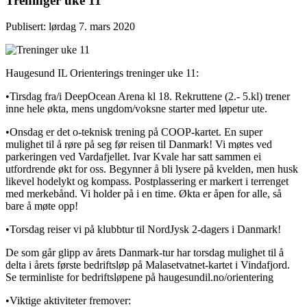
Treninger uke 11
Publisert: lørdag 7. mars 2020
Haugesund IL Orienterings treninger uke 11:
•Tirsdag fra/i DeepOcean Arena kl 18. Rekruttene (2.- 5.kl) trener
inne hele økta, mens ungdom/voksne starter med løpetur ute.
•Onsdag er det o-teknisk trening på COOP-kartet. En super
mulighet til å røre på seg før reisen til Danmark! Vi møtes ved
parkeringen ved Vardafjellet. Ivar Kvale har satt sammen ei
utfordrende økt for oss. Begynner å bli lysere på kvelden, men husk
likevel hodelykt og kompass. Postplassering er markert i terrenget
med merkebånd. Vi holder på i en time. Økta er åpen for alle, så
bare å møte opp!
•Torsdag reiser vi på klubbtur til NordJysk 2-dagers i Danmark!
De som går glipp av årets Danmark-tur har torsdag mulighet til å
delta i årets første bedriftsløp på Malasetvatnet-kartet i Vindafjord.
Se terminliste for bedriftsløpene på haugesundil.no/orientering
•Viktige aktiviteter fremover: