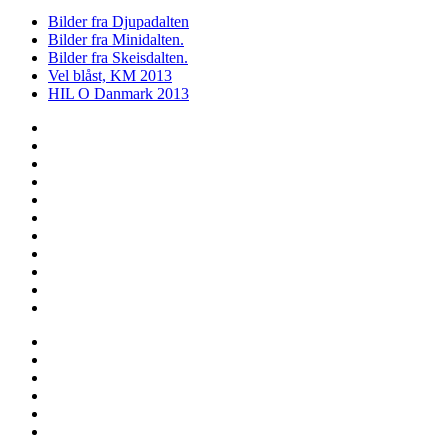
Bilder fra Djupadalten
Bilder fra Minidalten.
Bilder fra Skeisdalten.
Vel blåst, KM 2013
HIL O Danmark 2013