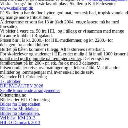
Vi skal år også bo på vår favorittplass, Skallerup Klit Feriesenter
www.skallerup.dk
På Skallerup har de fine hytter, god mat, romersk bad, tropisk vannland
og mange andre fritidstilbud.
Aldersgrense er som før 13 år (født 2004, yngre løpere må ha med
foresatte).
Vi pleier å være ca. 50 fra HIL, og i tillegg er vi sammen med mange
fra andre klubber i Rogaland.
Prisen blir i år kr. 2000,-
for HIL-medlemmer,
og kr. 2200,-
for
deltagere fra andre klubber.
Buffet på båten kommer i tillegg. Alt faktureres i etterkant.
For skoleelever og studenter i HIL er det mulig å få inntil 1000 kroner i
rabatt med godt oppmøte på treninger i vinter
. Det er også en
familierabatt på kr. 200,- pr. stk. fra og med 3 deltagere.
Prisen omfatter reise, overnattinger og et fellesmåltid. Mat til andre
måltider og lommepenger må hver enkelt holde selv.
Kalender HIL Orientering
17
.
oktober
DJUPADALTEN 2026
Se alle kommende arrangementer
Orientering.no
Bildeserier HIL Orientering
Bilder fra Djupadalten
Bilder fra Minidalten.
Bilder fra Skeisdalten.
Vel blåst, KM 2013
HIL O Danmark 2013