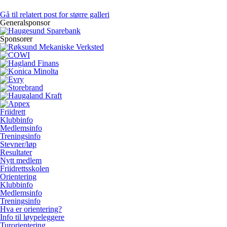
Gå til relatert post for større galleri
Generalsponsor
Sponsorer
Friidrett
Klubbinfo
Medlemsinfo
Treningsinfo
Stevner/løp
Resultater
Nytt medlem
Friidrettsskolen
Orientering
Klubbinfo
Medlemsinfo
Treningsinfo
Hva er orientering?
Info til løypeleggere
Turorientering