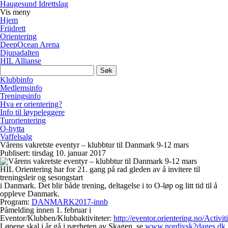
Haugesund Idrettslag
Vis
meny
Hjem
Friidrett
Orientering
DeepOcean Arena
Djupadalten
HIL Allianse
Søk
etter:
Klubbinfo
Medlemsinfo
Treningsinfo
Hva er orientering?
Info til løypeleggere
Turorientering
O-hytta
Vaffelsalg
Vårens vakretste eventyr – klubbtur til Danmark 9-12 mars
Publisert: tirsdag 10. januar 2017
HIL Orientering har for 21. gang på rad gleden av å invitere til
treningsleir og sesongstart
i Danmark. Det blir både trening, deltagelse i to O-løp og litt tid til å
oppleve Danmark.
Program:
DANMARK2017-innb
Påmelding innen 1. februar i
Eventor/Klubben/Klubbaktiviteter:
http://eventor.orientering.no/Activ
Løpene skal i år gå i nærheten av Skagen, se
www.nordjysk2dages.dk