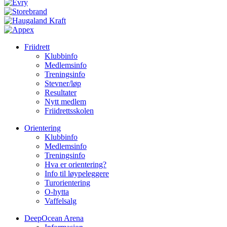
Friidrett
Klubbinfo
Medlemsinfo
Treningsinfo
Stevner/løp
Resultater
Nytt medlem
Friidrettsskolen
Orientering
Klubbinfo
Medlemsinfo
Treningsinfo
Hva er orientering?
Info til løypeleggere
Turorientering
O-hytta
Vaffelsalg
DeepOcean Arena