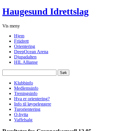
Haugesund Idrettslag
Vis
meny
Hjem
Friidrett
Orientering
DeepOcean Arena
Djupadalten
HIL Allianse
Søk
etter:
Klubbinfo
Medlemsinfo
Treningsinfo
Hva er orientering?
Info til løypeleggere
Turorientering
O-hytta
Vaffelsalg