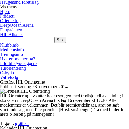
Haugesund Idrettslag
Vis
meny
Hjem
Friidrett
Orientering
DeepOcean Arena
Djupadalten
HIL Allianse
Søk
etter:
Klubbinfo
Medlemsinfo
Treningsinfo
Hva er orientering?
Info til løypeleggere
Turorientering
O-hytta
Vaffelsalg
Grøtfest HIL Orientering
Publisert: søndag 23. november 2014
HIL Orientering avslutter høstsesongen med tradisjonell avslutning i
storsalen i DeepOcean Arena tirsdag 16 desember kl 17.30. Alle
medlemmer er velkommen. Det blir premieutdelinger, grøt og saft,
samt loddsalg med fine premier. (Husk småpenger). Ta med bilder fra
årets o-sesong på minnepenn!
Tagger:
grøtfest
Kalender HIL Orientering