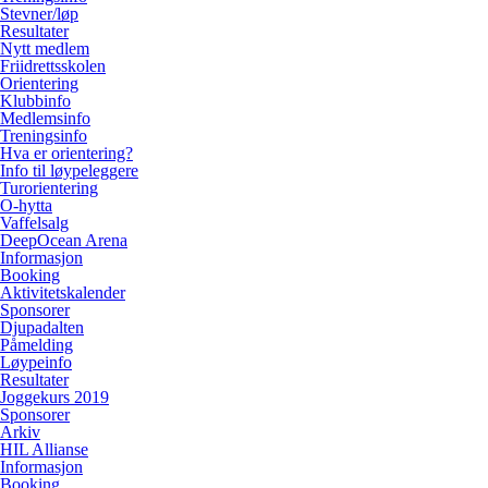
Stevner/løp
Resultater
Nytt medlem
Friidrettsskolen
Orientering
Klubbinfo
Medlemsinfo
Treningsinfo
Hva er orientering?
Info til løypeleggere
Turorientering
O-hytta
Vaffelsalg
DeepOcean Arena
Informasjon
Booking
Aktivitetskalender
Sponsorer
Djupadalten
Påmelding
Løypeinfo
Resultater
Joggekurs 2019
Sponsorer
Arkiv
HIL Allianse
Informasjon
Booking