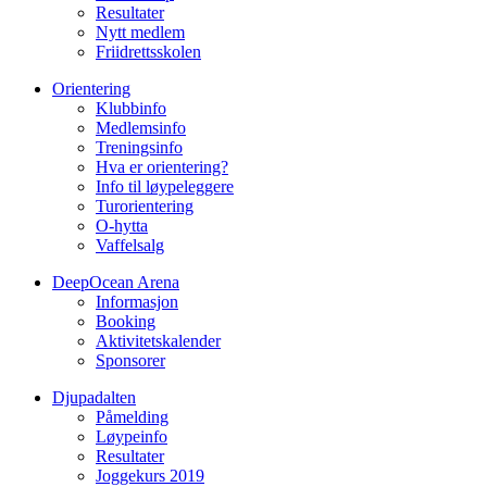
Resultater
Nytt medlem
Friidrettsskolen
Orientering
Klubbinfo
Medlemsinfo
Treningsinfo
Hva er orientering?
Info til løypeleggere
Turorientering
O-hytta
Vaffelsalg
DeepOcean Arena
Informasjon
Booking
Aktivitetskalender
Sponsorer
Djupadalten
Påmelding
Løypeinfo
Resultater
Joggekurs 2019