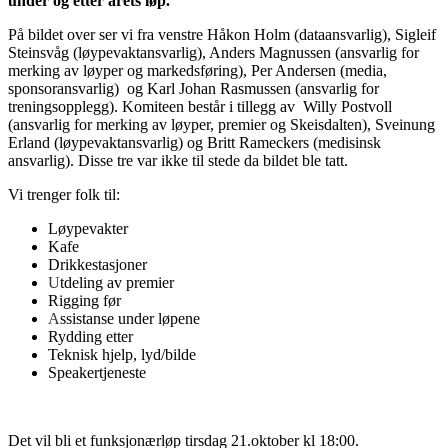
under og etter årets løp.
På bildet over ser vi fra venstre Håkon Holm (dataansvarlig), Sigleif
Steinsvåg (løypevaktansvarlig), Anders Magnussen (ansvarlig for
merking av løyper og markedsføring), Per Andersen (media,
sponsoransvarlig) og Karl Johan Rasmussen (ansvarlig for
treningsopplegg). Komiteen består i tillegg av Willy Postvoll
(ansvarlig for merking av løyper, premier og Skeisdalten), Sveinung
Erland (løypevaktansvarlig) og Britt Rameckers (medisinsk
ansvarlig). Disse tre var ikke til stede da bildet ble tatt.
Vi trenger folk til:
Løypevakter
Kafe
Drikkestasjoner
U
tdeling av premier
Rigging før
A
ssistanse under løpene
Rydding etter
Teknisk hjelp, lyd/bilde
Speakertjeneste
Det vil bli et funksjonærløp tirsdag 21.oktober kl 18:00.