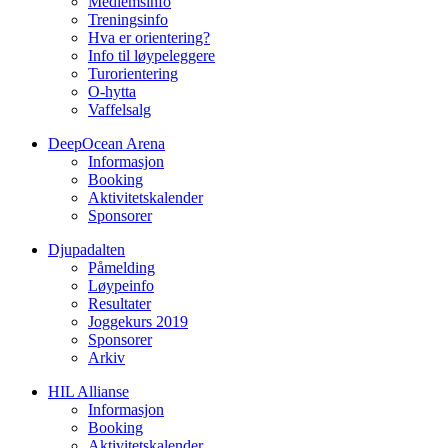
Medlemsinfo
Treningsinfo
Hva er orientering?
Info til løypeleggere
Turorientering
O-hytta
Vaffelsalg
DeepOcean Arena
Informasjon
Booking
Aktivitetskalender
Sponsorer
Djupadalten
Påmelding
Løypeinfo
Resultater
Joggekurs 2019
Sponsorer
Arkiv
HIL Allianse
Informasjon
Booking
Aktivitetskalender