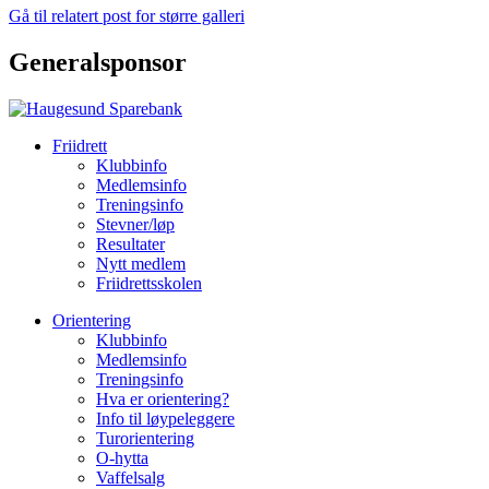
Gå til relatert post for større galleri
Generalsponsor
Friidrett
Klubbinfo
Medlemsinfo
Treningsinfo
Stevner/løp
Resultater
Nytt medlem
Friidrettsskolen
Orientering
Klubbinfo
Medlemsinfo
Treningsinfo
Hva er orientering?
Info til løypeleggere
Turorientering
O-hytta
Vaffelsalg