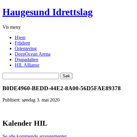
Haugesund Idrettslag
Vis
meny
Hjem
Friidrett
Orientering
DeepOcean Arena
Djupadalten
HIL Allianse
Søk
etter:
B0DE4960-BEDD-44E2-8A00-56D5FAE89378
Publisert: søndag 3. mai 2020
Kalender HIL
Se alle kommende arrangementer