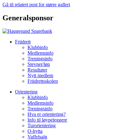
Gå til relatert post for større galleri
Generalsponsor
Friidrett
Klubbinfo
Medlemsinfo
Treningsinfo
Stevner/løp
Resultater
Nytt medlem
Friidrettsskolen
Orientering
Klubbinfo
Medlemsinfo
Treningsinfo
Hva er orientering?
Info til løypeleggere
Turorientering
O-hytta
Vaffelsalg