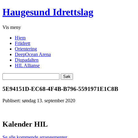
Haugesund Idrettslag
Vis
meny
Hjem
Friidrett
Orientering
DeepOcean Arena
Djupadalten
HIL Allianse
Søk
etter:
5E94151D-EC68-4F4B-B796-5591971E1C8B
Publisert: søndag 13. september 2020
Kalender HIL
Se alle kommende arrangementer