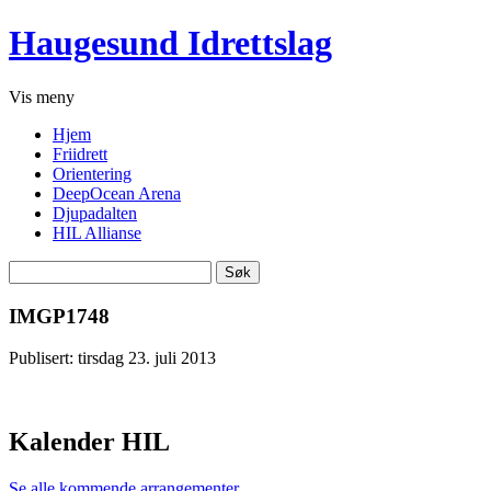
Haugesund Idrettslag
Vis
meny
Hjem
Friidrett
Orientering
DeepOcean Arena
Djupadalten
HIL Allianse
Søk
etter:
IMGP1748
Publisert: tirsdag 23. juli 2013
Kalender HIL
Se alle kommende arrangementer