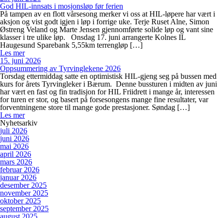
God HIL-innsats i mosjonsløp før ferien
På tampen av en flott vårsesong merker vi oss at HIL-løpere har vært i
aksjon og vist godt igjen i løp i forrige uke. Terje Ruset Alne, Simon
Østreng Veland og Marte Jensen gjennomførte solide løp og vant sine
klasser i tre ulike løp. Onsdag 17. juni arrangerte Kolnes IL
Haugesund Sparebank 5,55km terrengløp […]
Les mer
15. juni 2026
Oppsummering av Tyrvinglekene 2026
Torsdag ettermiddag satte en optimistisk HIL-gjeng seg på bussen med
kurs for årets Tyrvingleker i Bærum. Denne bussturen i midten av juni
har vært en fast og fin tradisjon for HIL Friidrett i mange år, interessen
for turen er stor, og basert på forsesongens mange fine resultater, var
forventningene store til mange gode prestasjoner. Søndag […]
Les mer
Nyhetsarkiv
juli 2026
juni 2026
mai 2026
april 2026
mars 2026
februar 2026
januar 2026
desember 2025
november 2025
oktober 2025
september 2025
august 2025