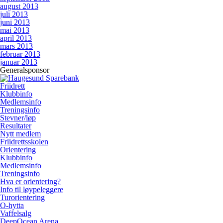
august 2013
juli 2013
juni 2013
mai 2013
april 2013
mars 2013
februar 2013
januar 2013
Generalsponsor
Friidrett
Klubbinfo
Medlemsinfo
Treningsinfo
Stevner/løp
Resultater
Nytt medlem
Friidrettsskolen
Orientering
Klubbinfo
Medlemsinfo
Treningsinfo
Hva er orientering?
Info til løypeleggere
Turorientering
O-hytta
Vaffelsalg
DeepOcean Arena