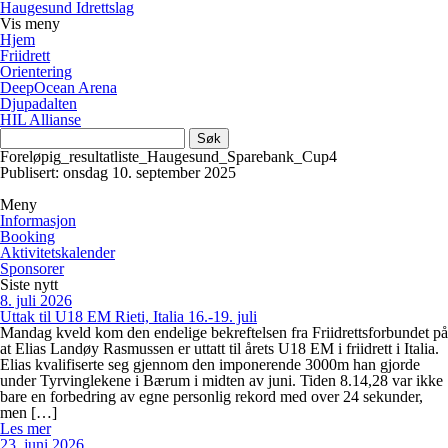
Haugesund Idrettslag
Vis
meny
Hjem
Friidrett
Orientering
DeepOcean Arena
Djupadalten
HIL Allianse
Søk
etter:
Foreløpig_resultatliste_Haugesund_Sparebank_Cup4
Publisert: onsdag 10. september 2025
Meny
Informasjon
Booking
Aktivitetskalender
Sponsorer
Siste nytt
8. juli 2026
Uttak til U18 EM Rieti, Italia 16.-19. juli
Mandag kveld kom den endelige bekreftelsen fra Friidrettsforbundet på
at Elias Landøy Rasmussen er uttatt til årets U18 EM i friidrett i Italia.
Elias kvalifiserte seg gjennom den imponerende 3000m han gjorde
under Tyrvinglekene i Bærum i midten av juni. Tiden 8.14,28 var ikke
bare en forbedring av egne personlig rekord med over 24 sekunder,
men […]
Les mer
23. juni 2026